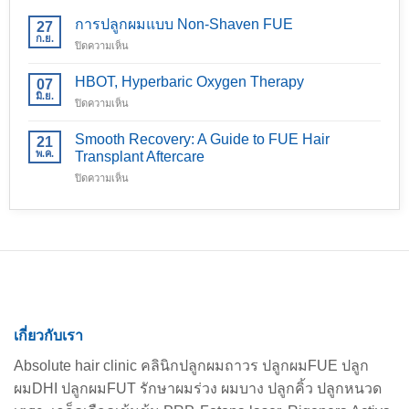
การปลูกผมแบบ Non-Shaven FUE
27
ก.ย.
บน
ปิดความเห็น
การ
ปลูก
HBOT, Hyperbaric Oxygen Therapy
07
ผม
มิ.ย.
บน
ปิดความเห็น
แบบ
HBOT,
Non-
Hyperbaric
Smooth Recovery: A Guide to FUE Hair
Shaven
21
Oxygen
พ.ค.
FUE
Transplant Aftercare
Therapy
บน
ปิดความเห็น
Smooth
Recovery:
A
Guide
to
FUE
Hair
Transplant
Aftercare
เกี่ยวกับเรา
Absolute hair clinic คลินิกปลูกผมถาวร ปลูกผมFUE ปลูก
ผมDHI ปลูกผมFUT รักษาผมร่วง ผมบาง ปลูกคิ้ว ปลูกหนวด