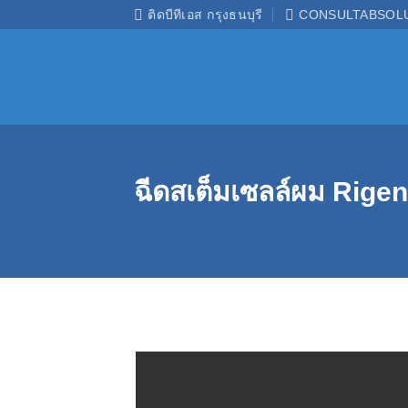
ข้าม
ติดบีทีเอส กรุงธนบุรี
CONSULTABSOL
ไป
ยัง
เนื้อหา
ฉีดสเต็มเซลล์ผม Rigen