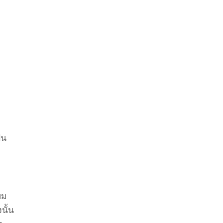
็น
ผม
นั้น