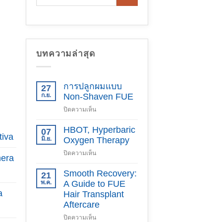
บทความล่าสุด
การปลูกผมแบบ
27
ก.ย.
Non-Shaven FUE
บน
ปิดความเห็น
การ
ปลูก
HBOT, Hyperbaric
07
tiva
ผม
มิ.ย.
Oxygen Therapy
แบบ
บน
ปิดความเห็น
Non-
nera
HBOT,
Shaven
Hyperbaric
Smooth Recovery:
21
FUE
Oxygen
พ.ค.
A Guide to FUE
Therapy
a
Hair Transplant
Aftercare
บน
ปิดความเห็น