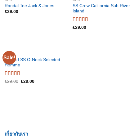
MEN
MEN
SS Crew California Sub River
Randal Tee Jack & Jones
Island
£
29.00
Rated
£
29.00
3.67
out
of 5
MEN
Sale!
Wicked SS O-Neck Selected
Homme
Rated
4
£
29.00
£
29.00
out of 5
เกี่ยวกับเรา