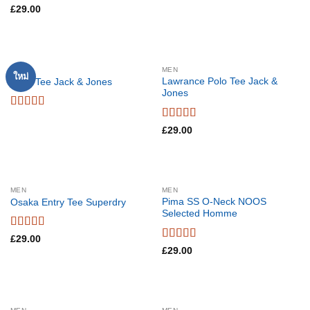
Rated
£
29.00
3.5
out
of 5
OUT OF STOCK
MEN
MEN
ใหม่
Lawrance Polo Tee Jack &
Land Tee Jack & Jones
Jones
Rated
4
out of 5
Rated
4.5
£
29.00
out of 5
MEN
MEN
Pima SS O-Neck NOOS
Osaka Entry Tee Superdry
Selected Homme
Rated
4
£
29.00
out of 5
Rated
5
out
£
29.00
of 5