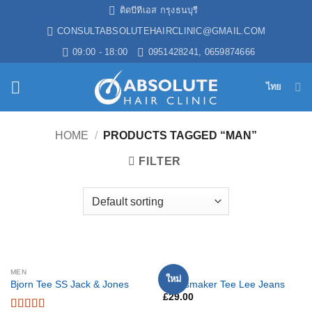
ข้าม
ติดบีทีเอส กรุงธนบุรี
ไป
CONSULTABSOLUTEHAIRCLINIC@GMAIL.COM
ยัง
09:00 - 18:00
0951428241, 0659874666
เนื้อหา
ไทย
HOME
/
PRODUCTS TAGGED “MAN”
FILTER
MEN
MEN
ใหม่
Bjorn Tee SS Jack & Jones
Jeansmaker Tee Lee Jeans
£
29.00