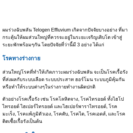
ผมร่วงฉับพลัน Telogen Effluvium เกิดจากปัจจัยบางอย่าง ที่มา
กระตุ้นให้ผมส่วนใหญ่ที่ควรจะอยู่ในระยะเจริญเติบโต เข้าสู่
ระยะพักพร้อมๆกัน โดยปัจจัยที่ว่านี้มี 3 อย่าง ได้แก่
โรคทางร่างกาย
ส่วนใหญ่โรคที่ทำให้เกิดภาวะผมร่วงฉับพลัน จะเป็นโรคเรื้อรัง
ที่ส่งผลกับระบบเลือด ระบบประสาท ฮอร์โมน ระบบภูมิคุ้มกัน
หรือทำให้ระบบต่างๆในร่างกายทำงานผิดปกติ
ตัวอย่างโรคเรื้อรัง เช่น โรคโลหิตจาง, โรคไทรอยด์ ทั้งไฮโป
ไทรอยด์ ไฮเปอร์ไทรอยด์ และไฮเปอร์พาราไทรอยด์, โรค
มะเร็ง, โรคแพ้ภูมิตัวเอง, โรคตับ, โรคไต, โรคเอดส์, และโรค
ติดเชื้อเรื้อรังเป็นต้น