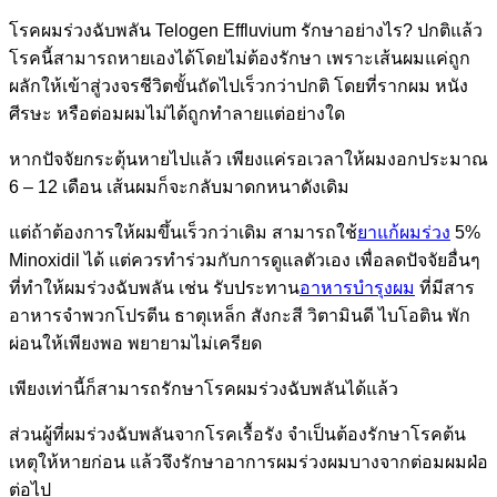
โรคผมร่วงฉับพลัน Telogen Effluvium รักษาอย่างไร? ปกติแล้ว
โรคนี้สามารถหายเองได้โดยไม่ต้องรักษา เพราะเส้นผมแค่ถูก
ผลักให้เข้าสู่วงจรชีวิตขั้นถัดไปเร็วกว่าปกติ โดยที่รากผม หนัง
ศีรษะ หรือต่อมผมไม่ได้ถูกทำลายแต่อย่างใด
หากปัจจัยกระตุ้นหายไปแล้ว เพียงแค่รอเวลาให้ผมงอกประมาณ
6 – 12 เดือน เส้นผมก็จะกลับมาดกหนาดังเดิม
แต่ถ้าต้องการให้ผมขึ้นเร็วกว่าเดิม สามารถใช้
ยาแก้ผมร่วง
5%
Minoxidil ได้ แต่ควรทำร่วมกับการดูแลตัวเอง เพื่อลดปัจจัยอื่นๆ
ที่ทำให้ผมร่วงฉับพลัน เช่น รับประทาน
อาหารบำรุงผม
ที่มีสาร
อาหารจำพวกโปรตีน ธาตุเหล็ก สังกะสี วิตามินดี ไบโอติน พัก
ผ่อนให้เพียงพอ พยายามไม่เครียด
เพียงเท่านี้ก็สามารถรักษาโรคผมร่วงฉับพลันได้แล้ว
ส่วนผู้ที่ผมร่วงฉับพลันจากโรคเรื้อรัง จำเป็นต้องรักษาโรคต้น
เหตุให้หายก่อน แล้วจึงรักษาอาการผมร่วงผมบางจากต่อมผมฝ่อ
ต่อไป