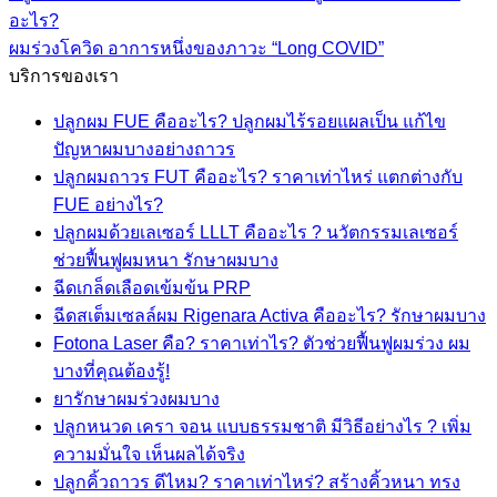
อะไร?
ผมร่วงโควิด อาการหนึ่งของภาวะ “Long COVID”
บริการของเรา
ปลูกผม FUE คืออะไร? ปลูกผมไร้รอยแผลเป็น แก้ไข
ปัญหาผมบางอย่างถาวร
ปลูกผมถาวร FUT คืออะไร? ราคาเท่าไหร่ แตกต่างกับ
FUE อย่างไร?
ปลูกผมด้วยเลเซอร์ LLLT คืออะไร ? นวัตกรรมเลเซอร์
ช่วยฟื้นฟูผมหนา รักษาผมบาง
ฉีดเกล็ดเลือดเข้มข้น PRP
ฉีดสเต็มเซลล์ผม Rigenara Activa คืออะไร? รักษาผมบาง
Fotona Laser คือ? ราคาเท่าไร? ตัวช่วยฟื้นฟูผมร่วง ผม
บางที่คุณต้องรู้!
ยารักษาผมร่วงผมบาง
ปลูกหนวด เครา จอน แบบธรรมชาติ มีวิธีอย่างไร ? เพิ่ม
ความมั่นใจ เห็นผลได้จริง
ปลูกคิ้วถาวร ดีไหม? ราคาเท่าไหร่? สร้างคิ้วหนา ทรง