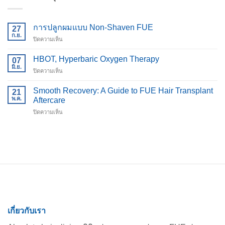
การปลูกผมแบบ Non-Shaven FUE
27
ก.ย.
บน
ปิดความเห็น
การ
ปลูก
HBOT, Hyperbaric Oxygen Therapy
07
ผม
มิ.ย.
บน
ปิดความเห็น
แบบ
HBOT,
Non-
Hyperbaric
Smooth Recovery: A Guide to FUE Hair Transplant
Shaven
21
Oxygen
พ.ค.
FUE
Aftercare
Therapy
บน
ปิดความเห็น
Smooth
Recovery:
A
Guide
to
FUE
Hair
Transplant
Aftercare
เกี่ยวกับเรา