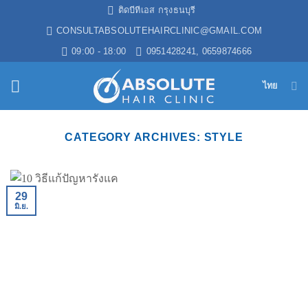
ข้าม
ติดบีทีเอส กรุงธนบุรี
ไป
CONSULTABSOLUTEHAIRCLINIC@GMAIL.COM
ยัง
09:00 - 18:00
0951428241, 0659874666
เนื้อหา
ไทย
CATEGORY ARCHIVES:
STYLE
29
มิ.ย.