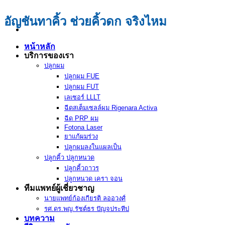
อัญชันทาคิ้ว ช่วยคิ้วดก จริงไหม
หน้าหลัก
บริการของเรา
ปลูกผม
ปลูกผม FUE
ปลูกผม FUT
เลเซอร์ LLLT
ฉีดสเต็มเซลล์ผม Rigenara Activa
ฉีด PRP ผม
Fotona Laser
ยาแก้ผมร่วง
ปลูกผมลงในแผลเป็น
ปลูกคิ้ว ปลูกหนวด
ปลูกคิ้วถาวร
ปลูกหนวด เครา จอน
ทีมแพทย์ผู้เชี่ยวชาญ
นายแพทย์ก้องเกียรติ ลออวงศ์
รศ.ดร.พญ.รัชต์ธร ปัญจประทีป
บทความ