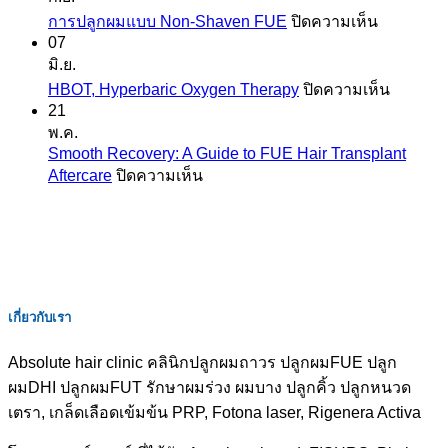
บน
การปลูกผมแบบ Non-Shaven FUE
ปิดความเห็น
07
การ
มิ.ย.
ปลูก
บน
HBOT, Hyperbaric Oxygen Therapy
ปิดความเห็น
ผม
HBOT,
21
แบบ
Hyperba
พ.ค.
Non-
Oxygen
Smooth Recovery: A Guide to FUE Hair Transplant
Shaven
Therapy
บน
Aftercare
ปิดความเห็น
FUE
Smooth
Recovery:
A
Guide
to
FUE
Hair
เกี่ยวกับเรา
Transplant
Aftercare
Absolute hair clinic คลินิกปลูกผมถาวร ปลูกผมFUE ปลูก
ผมDHI ปลูกผมFUT รักษาผมร่วง ผมบาง ปลูกคิ้ว ปลูกหนวด
เตรา, เกล็ดเลือดเข้มข้น PRP, Fotona laser, Rigenera Activa