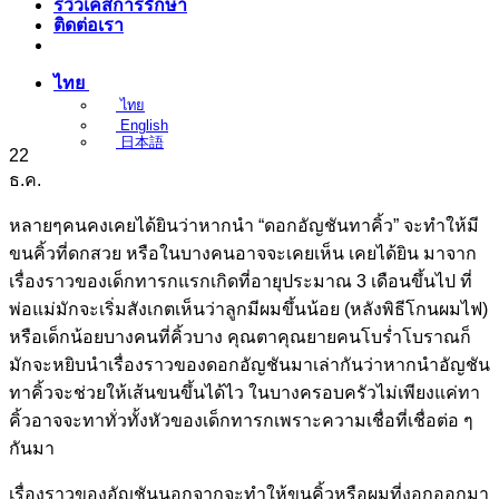
รีวิวเคสการรักษา
ติดต่อเรา
ไทย
ไทย
English
日本語
22
ธ.ค.
หลายๆคนคงเคยได้ยินว่าหากนำ “ดอกอัญชันทาคิ้ว” จะทำให้มี
ขนคิ้วที่ดกสวย หรือในบางคนอาจจะเคยเห็น เคยได้ยิน มาจาก
เรื่องราวของเด็กทารกแรกเกิดที่อายุประมาณ 3 เดือนขึ้นไป ที่
พ่อแม่มักจะเริ่มสังเกตเห็นว่าลูกมีผมขึ้นน้อย (หลังพิธีโกนผมไฟ)
หรือเด็กน้อยบางคนที่คิ้วบาง คุณตาคุณยายคนโบร่ำโบราณก็
มักจะหยิบนำเรื่องราวของดอกอัญชันมาเล่ากันว่าหากนำอัญชัน
ทาคิ้วจะช่วยให้เส้นขนขึ้นได้ไว ในบางครอบครัวไม่เพียงแค่ทา
คิ้วอาจจะทาทั่วทั้งหัวของเด็กทารกเพราะความเชื่อที่เชื่อต่อ ๆ
กันมา
เรื่องราวของอัญชันนอกจากจะทำให้ขนคิ้วหรือผมที่งอกออกมา