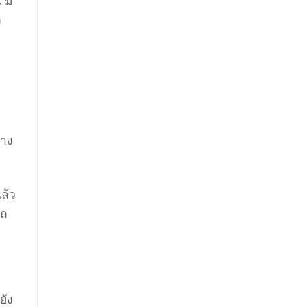
 มี
ง
บาง
แล้ว
รถ
ยัง