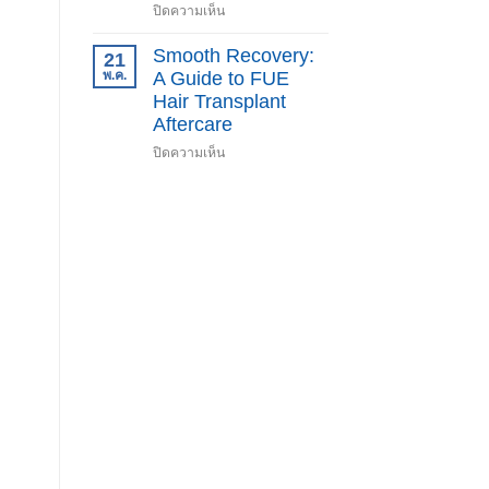
บน
ปิดความเห็น
Non-
HBOT,
Shaven
Hyperbaric
Smooth Recovery:
21
FUE
Oxygen
พ.ค.
A Guide to FUE
Therapy
Hair Transplant
Aftercare
บน
ปิดความเห็น
Smooth
Recovery:
A
Guide
to
FUE
Hair
Transplant
Aftercare