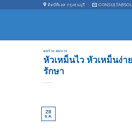
ข้าม
ติดบีทีเอส กรุงธนบุรี
CONSULTABSOL
ไป
ยัง
เนื้อหา
ผมร่วง ผมบาง
หัวเหม็นไว หัวเหม็นง่า
รักษา
28
ธ.ค.