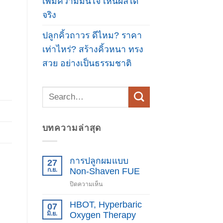
เพิ่มความมั่นใจ เห็นผลได้
จริง
ปลูกคิ้วถาวร ดีไหม? ราคา
เท่าไหร่? สร้างคิ้วหนา ทรง
สวย อย่างเป็นธรรมชาติ
บทความล่าสุด
การปลูกผมแบบ
27
ก.ย.
Non-Shaven FUE
บน
ปิดความเห็น
การ
ปลูก
HBOT, Hyperbaric
07
ผม
มิ.ย.
Oxygen Therapy
แบบ