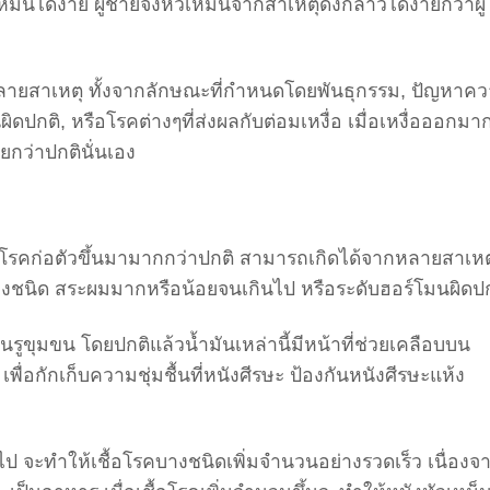
หม็นได้ง่าย ผู้ชายจึงหัวเหม็นจากสาเหตุดังกล่าวได้ง่ายกว่าผู้
ายสาเหตุ ทั้งจากลักษณะที่กำหนดโดยพันธุกรรม, ปัญหาค
กติ, หรือโรคต่างๆที่ส่งผลกับต่อมเหงื่อ เมื่อเหงื่อออกมาก
ายกว่าปกตินั่นเอง
ชื้อโรคก่อตัวขึ้นมามากกว่าปกติ สามารถเกิดได้จากหลายสาเหต
างชนิด สระผมมากหรือน้อยจนเกินไป หรือระดับฮอร์โมนผิดปก
ูขุมขน โดยปกติแล้วน้ำมันเหล่านี้มีหน้าที่ช่วยเคลือบบน
ื่อกักเก็บความชุ่มชื้นที่หนังศีรษะ ป้องกันหนังศีรษะแห้ง
ินไป จะทำให้เชื้อโรคบางชนิดเพิ่มจำนวนอย่างรวดเร็ว เนื่องจ