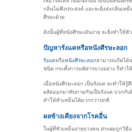
เชื้อโรคเหล่านั้นกัดกินน้ำมันบนหนังศีร
กลิ่นไม่พึงประสงค์ และจะยิ่งส่งกลิ่นเห
ศีรษะด้วย
ดังนั้นผู้ที่หนังศีรษะมันง่าย จะยิ่งทำให้ห
ปัญหารังแคหรือหนังศีรษะลอก
รังแค
หรือ
หนังศีรษะลอก
สามารถเกิดได้จ
ชนิด กระทั้งการแพ้สารบางอย่าง ก็ทำให
เมื่อหนังศีรษะลอก เป็นรังแค จะทำให้รู้ส
ผลัดออกมาทับถามกันเป็นรังแค บวกกับผิ
ทำให้หัวเหม็นได้มากกว่าปกติ
ผลข้างเคียงจากโรคอื่น
ในผู้ที่หัวเหม็นง่ายบางคน สระผมถูกวิธ