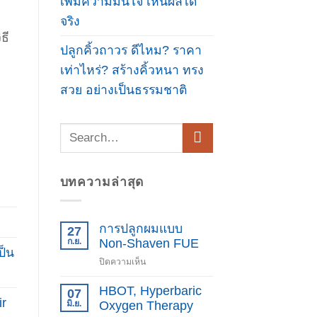
เพิ่มความมั่นใจ เห็นผลได้
จริง
ธี
ปลูกคิ้วถาวร ดีไหม? ราคา
เท่าไหร่? สร้างคิ้วหนา ทรง
สวย อย่างเป็นธรรมชาติ
บทความล่าสุด
การปลูกผมแบบ
27
ก.ย.
Non-Shaven FUE
ป็น
บน
ปิดความเห็น
การ
ปลูก
HBOT, Hyperbaric
07
ir
ผม
มิ.ย.
Oxygen Therapy
แบบ