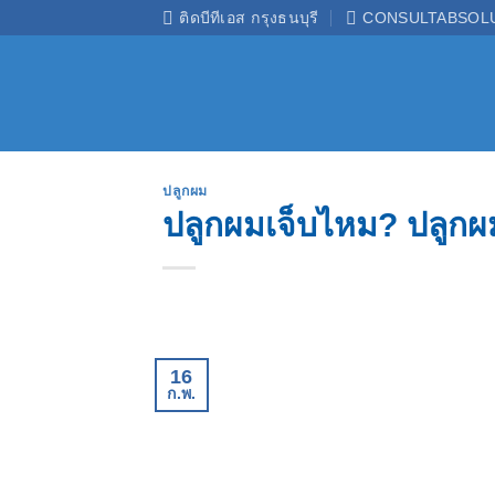
ข้าม
ติดบีทีเอส กรุงธนบุรี
CONSULTABSOL
ไป
ยัง
เนื้อหา
ปลูกผม
ปลูกผมเจ็บไหม? ปลูกผม
16
ก.พ.