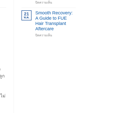
บน
ปิดความเห็น
Non-
HBOT,
Shaven
Hyperbaric
Smooth Recovery:
21
FUE
Oxygen
พ.ค.
A Guide to FUE
Therapy
Hair Transplant
Aftercare
บน
ปิดความเห็น
Smooth
Recovery:
A
Guide
to
FUE
ด
Hair
Transplant
ลูก
Aftercare
ไม่