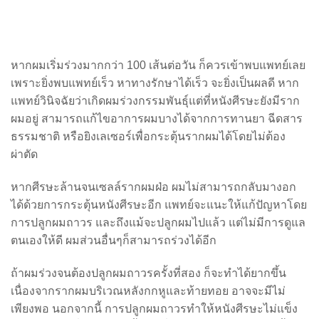
หากผมเริ่มร่วงมากกว่า 100 เส้นต่อวัน ก็ควรเข้าพบแพทย์เลย
เพราะยิ่งพบแพทย์เร็ว หาทางรักษาได้เร็ว จะยิ่งเป็นผลดี หาก
แพทย์วินิจฉัยว่าเกิดผมร่วงกรรมพันธุ์แต่ที่หนังศีรษะยังมีราก
ผมอยู่ สามารถแก้ไขอาการผมบางได้จากการทานยา ฉีดสาร
ธรรมชาติ หรือยิงเลเซอร์เพื่อกระตุ้นรากผมได้โดยไม่ต้อง
ผ่าตัด
หากศีรษะล้านจนเซลล์รากผมฝ่อ ผมไม่สามารถกลับมางอก
ได้ด้วยการกระตุ้นหนังศีรษะอีก แพทย์จะแนะให้แก้ปัญหาโดย
การปลูกผมถาวร และถึงแม้จะปลูกผมไปแล้ว แต่ไม่มีการดูแล
ตนเองให้ดี ผมส่วนอื่นๆก็สามารถร่วงได้อีก
ถ้าผมร่วงจนต้องปลูกผมถาวรครั้งที่สอง ก็จะทำได้ยากขึ้น
เนื่องจากรากผมบริเวณหลังกกหูและท้ายทอย อาจจะมีไม่
เพียงพอ นอกจากนี้ การปลูกผมถาวรทำให้หนังศีรษะไม่แข็ง