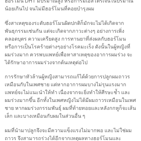
ฮอร์โมน DHT มีปริมาณสูง หรือการมีเอสโตรเจนในปริมาณ
น้อยเกินไป จนไม่มีฮอร์โมนที่คอยบำรุงผม
ซึ่งสาเหตุของระดับฮอร์โมนผิดปกติก็มักจะไม่ได้เกิดจาก
พันธุกรรมเช่นกัน แต่จะเกิดจากภาวะต่างๆ อย่างการเพิ่ง
คลอดบุตร ความเครียดสูง การทานยาที่ส่งผลกับฮอร์โมน
หรือการเป็นโรคร้ายต่างๆอย่างโรคมะเร็ง ดังนั้นในผู้หญิงที่
ผมร่วงมาก ควรพบแพทย์เพื่อหาสาเหตุของอาการผมร่วง จะ
ได้รักษาอาการผมร่วงจากต้นเหตุต่อไป
การรักษาหัวล้านผู้หญิงสามารถแก้ได้ด้วยการปลูกผมถาวร
เหมือนกับในเพศชาย แต่หากอาการผมบางไม่รุนแรงมาก
แพทย์จะไม่แนะนำให้ทำ เนื่องจากจะยิ่งทำให้ศีรษะช้ำ และ
ผมร่วงมากขึ้น อีกทั้งในเพศหญิงไม่ได้มีผมถาวรเหมือนในเพศ
ชาย หากผมร่วงกรรมพันธุ์ ผมที่ท้ายทอยและหลังกกหูก็จะเส้น
เล็ก และบางเหมือนกับผมในส่วนอื่น ๆ
ผมที่นำมาปลูกจึงจะมีความแข็งแรงไม่มากพอ และไม่ใช่ผม
ถาวร จึงสามารถร่วงได้อีกจากเหตุผลทางฮอร์โมนและ