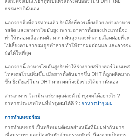
สังกะสีจึงเป็นแร่ธาตุที่เป็นตัวลดระดับฮอร์โมน DHT โดย
ธรรมชาตินั่นเอง
นอกจากสิ่งที่ควรทานแล้ว ยังมีสิ่งที่ควรเลี่ยงด้วย อย่างอาหาร
รสจัด และอาหารไขมันสูง เพราะอาหารทั้งสองประเภทนี้จะ
ทำให้หลอดเลือดหดตัว ความดันสูง และทำลายเลือดฝอยที่จะ
ไปเลี้ยงตามรากผมถูกทำลาย ทำให้รากผมอ่อนแอ และอาจจะ
ฝ่อได้ในที่สุด
นอกจากนี้ อาหารไขมันสูงยังทำให้ร่างกายสร้างฮอร์โมนเทส
โทสเตอโรนเพิ่มขึ้น เมื่อสารตั้งต้นมากขึ้น DHT ก็ถูกผลิตมาก
ขึ้น ยิ่งมีฮอร์โมน DHT มาก ผมก็จะยิ่งร่วงได้มากนั่นเอง
สารอาหาร วิตามิน แร่ธาตุแต่ละตัวบำรุงผมได้อย่างไร ?
อาหารประเภทไหนที่บำรุงผมได้ดี ? :
อาหารบำรุงผม
การทำเลเซอร์ผม
การทำเลเซอร์ เป็นทรีทเมนต์ผมอย่างหนึ่งที่นิยมทำกันมาก
เพื่อบรรเทา และป้องกันหัวล้านกรรมพันธุ์ เนื่องจากเป็นการ