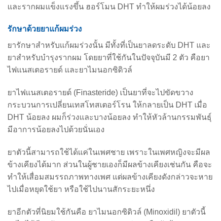
และรากผมแข็งแรงขึ้น ฮอร์โมน DHT ทำให้ผมร่วงได้น้อยลง
รักษาด้วยยาแก้ผมร่วง
ยารักษาสำหรับแก้ผมร่วงนั้น มีทั้งที่เป็นยาลดระดับ DHT และ
ยาสำหรับบำรุงรากผม โดยยาที่ใช้กันในปัจจุบันมี 2 ตัว คือยา
ไฟแนสเตอรายด์ และยาไมนอกซิดิวล์
ยาไฟแนสเตอรายด์ (Finasteride) เป็นยาที่จะไปขัดขวาง
กระบวนการเปลี่ยนเทสโทสเตอร์โรน ให้กลายเป็น DHT เมื่อ
DHT น้อยลง ผมก็ร่วงและบางน้อยลง ทำให้หัวล้านกรรมพันธุ์
มีอาการน้อยลงไปด้วยนั่นเอง
ยาตัวนี้สามารถใช้ได้แค่ในเพศชาย เพราะในเพศหญิงจะมีผล
ข้างเคียงได้มาก ส่วนในผู้ชายเองก็มีผลข้างเคียงเช่นกัน คือจะ
ทำให้เสื่อมสมรรถภาพทางเพศ แต่ผลข้างเคียงดังกล่าวจะหาย
ไปเมื่อหยุดใช้ยา หรือใช้ไปนานสักระยะหนึ่ง
ยาอีกตัวที่นิยมใช้กันคือ ยาไมนอกซิดิวล์ (Minoxidil) ยาตัวนี้