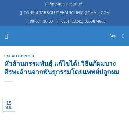
ข้าม
ติดบีทีเอส กรุงธนบุรี
ไป
CONSULTABSOLUTEHAIRCLINIC@GMAIL.COM
ยัง
09:00 - 18:00
0951428241, 0659874666
เนื้อหา
ไทย
UNCATEGORIZED
หัวล้านกรรมพันธุ์ แก้ไขได้! วิธีแก้ผมบาง
ศีรษะล้านจากพันธุกรรมโดยแพทย์ปลูกผม
15
พ.ย.