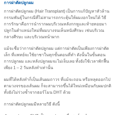
การผ่าตัดปลูกผม
การผ่าตัดปลูกผม (Hair Transplant) เป็นการแก้ปัญหาหัวล้าน
กรรมพันธุ์ในกรณีที่ไม่สามารถกระตุ้นให้ผมงอกใหม่ได้ วิธี
การรักษาคือการนำรากผมบริเวณหลังกกหูและท้ายทอยมา
ปลูกในตำแหน่งใหม่ที่ผมบางจนเห็นหนังศีรษะ เช่นบริเวณ
กลางศีรษะ และบริเวณหน้าผาก
แม้จะชื่อว่าการผ่าตัดปลูกผม แต่การผ่าตัดเป็นเพียงการผ่าตัด
เล็ก ที่แพทย์จะใช้ยาชาในทุกขั้นตอนที่ทำ ดังนั้นในขั้นตอน
การปลูกผม และหลังปลูกผมจะไม่เจ็บเลย ทั้งยังใช้เวลาพักฟื้น
เพียง 1 – 2 วันหลังทำเท่านั้น
ผมที่ได้หลังทำก็เป็นเส้นผมถาวร ที่แม้จะถอน หรือหลุดออกไป
ตามวงจรของเส้นผม ก็จะสามารถขึ้นได้ใหม่เหมือนกับผมปกติ
ทั้งยังไม่ร่วงซ้ำจากฮอร์โมน DHT ด้วย
การผ่าตัดปลูกผมมีหลายวิธี ดังนี้