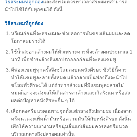
วิธีสระผมที่ถูกต้อง
และสิ่งที่ไม่ควรทำเวลาสระผมที่สามารถ
นำไปใช้ได้กับทุกคนได้ ดังนี้
วิธีสระผมที่ถูกต้อง
หวีผมก่อนที่จะสระผมจะช่วยลดการพันของเส้นผมและลด
โอกาสผมร่วงได้
ใช้น้ำสะอาดล้างผมให้ทั่วเพราะควรที่จะล้างผมประมาณ 1
นาที เพื่อชำระล้างสิ่งสกปรกออกก่อนที่จะลงแชมพู
ตีฟองแชมพูทุกครั้งจึงชโลมลงบนหนังศีรษะ ซึ่งวิธีนี้ควร
ทำให้แชมพูละลายทั้งหมด แล้วกลายเป็นฟองถึงจะนำไป
ชโลมทั่วศีรษะได้ แต่ถ้าหากล้างผมที่มีแชมพูละลายไม่
หมดก็อาจจะส่งผลให้เกิดสารตกค้างและเกิดรังแค หรือส่ง
ผลต่อปัญหาหนังศีรษะอื่น ๆ ได้
เลือกลงครีมนวดเฉพาะจุดตั้งแต่กลางถึงปลายผม เนื่องจาก
ครีมนวดจะเพิ่มน้ำมันหรือความมันให้กับหนังศีรษะ ดังนั้น
เพื่อให้ความเงางามหรือนุ่มลื่นแก่เส้นผมควรลงครีมนวด
บริเวณกลางถึงปลายผมเท่านั้น