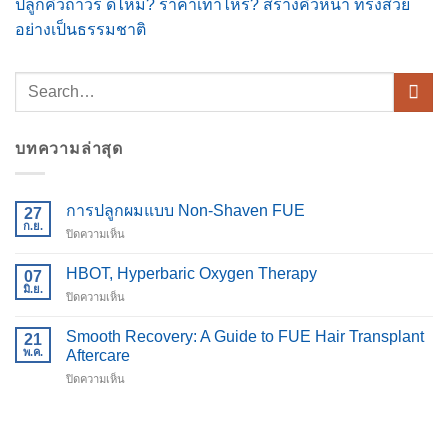
ปลูกคิ้วถาวร ดีไหม? ราคาเท่าไหร่? สร้างคิ้วหนา ทรงสวย
อย่างเป็นธรรมชาติ
บทความล่าสุด
การปลูกผมแบบ Non-Shaven FUE
27
ก.ย.
บน
ปิดความเห็น
การ
ปลูก
HBOT, Hyperbaric Oxygen Therapy
07
ผม
มิ.ย.
บน
ปิดความเห็น
แบบ
HBOT,
Non-
Hyperbaric
Smooth Recovery: A Guide to FUE Hair Transplant
Shaven
21
Oxygen
พ.ค.
FUE
Aftercare
Therapy
บน
ปิดความเห็น
Smooth
Recovery:
A
Guide