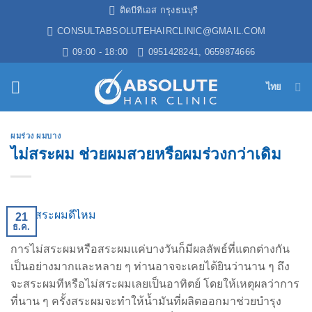
ข้าม
ติดบีทีเอส กรุงธนบุรี
ไป
CONSULTABSOLUTEHAIRCLINIC@GMAIL.COM
ยัง
09:00 - 18:00
0951428241, 0659874666
เนื้อหา
ไทย
ผมร่วง ผมบาง
ไม่สระผม ช่วยผมสวยหรือผมร่วงกว่าเดิม
21
ธ.ค.
การไม่สระผมหรือสระผมแค่บางวันก็มีผลลัพธ์ที่แตกต่างกัน
เป็นอย่างมากและหลาย ๆ ท่านอาจจะเคยได้ยินว่านาน ๆ ถึง
จะสระผมทีหรือไม่สระผมเลยเป็นอาทิตย์ โดยให้เหตุผลว่าการ
ที่นาน ๆ ครั้งสระผมจะทำให้น้ำมันที่ผลิตออกมาช่วยบำรุง