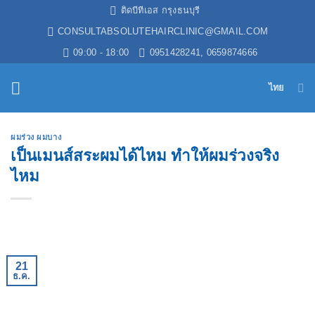
ข้าม
ติดบีทีเอส กรุงธนบุรี
ไป
CONSULTABSOLUTEHAIRCLINIC@GMAIL.COM
ยัง
09:00 - 18:00
0951428241, 0659874666
เนื้อหา
ไทย
ผมร่วง ผมบาง
เป็นเมนส์สระผมได้ไหม ทำให้ผมร่วงจริง
ไหม
21
ธ.ค.