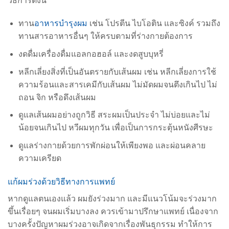
วิธีการดังนี้
ทาน
อาหารบำรุงผม
เช่น โปรตีน ไบโอติน และซิงค์ รวมถึง
ทานสารอาหารอื่นๆ ให้ครบตามที่ร่างกายต้องการ
งดดื่มเครื่องดื่มแอลกอฮอล์ และงดสูบบุหรี่
หลีกเลี่ยงสิ่งที่เป็นอันตรายกับเส้นผม เช่น หลีกเลี่ยงการใช้
ความร้อนและสารเคมีกับเส้นผม ไม่มัดผมจนตึงเกินไป ไม่
ถอน จิก หรือดึงเส้นผม
ดูแลเส้นผมอย่างถูกวิธี สระผมเป็นประจำ ไม่บ่อยและไม่
น้อยจนเกินไป หวีผมทุกวัน เพื่อเป็นการกระตุ้นหนังศีรษะ
ดูแลร่างกายด้วยการพักผ่อนให้เพียงพอ และผ่อนคลาย
ความเครียด
แก้ผมร่วงด้วยวิธีทางการแพทย์
หากดูแลตนเองแล้ว ผมยังร่วงมาก และมีแนวโน้มจะร่วงมาก
ขึ้นเรื่อยๆ จนผมเริ่มบางลง ควรเข้ามาปรึกษาแพทย์ เนื่องจาก
บางครั้งปัญหาผมร่วงอาจเกิดจากเรื่องพันธุกรรม ทำให้การ