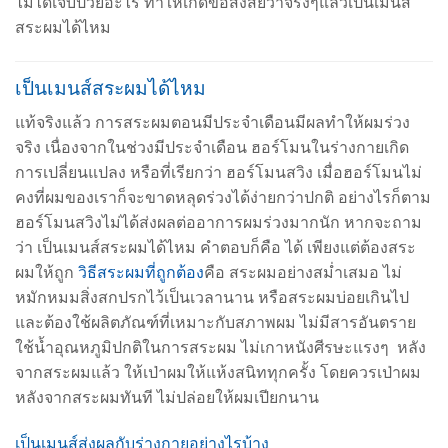
ไม่ได้เจ็บป่วยอะไร ทำให้เกิดข้อสงสัยว่าจริงๆแล้วเป็นเมนส์
สระผมได้ไหม
เป็นเมนส์สระผมได้ไหม
แท้จริงแล้ว การสระผมตอนมีประจำเดือนมีผลทำให้ผมร่วง
จริง เนื่องจากในช่วงมีประจำเดือน ฮอร์โมนในร่างกายเกิด
การเปลี่ยนแปลง หรือที่เรียกว่า ฮอร์โมนสวิง เมื่อฮอร์โมนไม่
คงที่ผมของเราก็จะขาดหลุดร่วงได้ง่ายกว่าปกติ อย่างไรก็ตาม
ฮอร์โมนสวิงไม่ได้ส่งผลต่ออาการผมร่วงมากนัก หากจะถาม
ว่า เป็นเมนส์สระผมได้ไหม คำตอบก็คือ ได้ เพียงแต่ต้องสระ
ผมให้ถูก
วิธีสระผมที่ถูกต้อง
คือ สระผมอย่างสม่ำเสมอ ไม่
หมักหมมสิ่งสกปรกไว้เป็นเวลานาน หรือสระผมบ่อยเกินไป
และต้องใช้ผลิตภัณฑ์ที่เหมาะกับสภาพผม ไม่มีสารอันตราย
ใช้น้ำอุณหภูมิปกติในการสระผม ไม่เกาหนังศีรษะแรงๆ หลัง
จากสระผมแล้ว ให้เป่าผมให้แห้งสนิททุกครั้ง โดยควรเป่าผม
หลังจากสระผมทันที ไม่ปล่อยให้ผมเปียกนาน
เป็นเมนส์ส่งผลกับร่างกายอย่างไรบ้าง