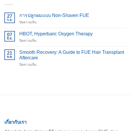
การปลูกผมแบบ Non-Shaven FUE
27
ก.ย.
บน
ปิดความเห็น
การ
ปลูก
HBOT, Hyperbaric Oxygen Therapy
07
ผม
มิ.ย.
บน
ปิดความเห็น
แบบ
HBOT,
Non-
Hyperbaric
Smooth Recovery: A Guide to FUE Hair Transplant
Shaven
21
Oxygen
พ.ค.
FUE
Aftercare
Therapy
บน
ปิดความเห็น
Smooth
Recovery:
A
Guide
to
FUE
Hair
Transplant
Aftercare
เกี่ยวกับเรา