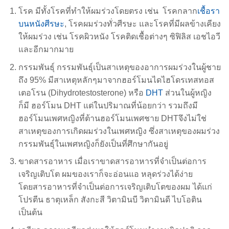
โรค มีทั้งโรคที่ทำให้ผมร่วงโดยตรง เช่น โรคกลาก
เชื้อรา
บนหนังศีรษะ
, โรคผมร่วงทั่วศีรษะ และโรคที่มีผลข้างเคียง
ให้ผมร่วง เช่น โรคผิวหนัง โรคติดเชื้อต่างๆ ซิฟิลิส เอชไอวี
และอีกมากมาย
กรรมพันธุ์ กรรมพันธุ์เป็นสาเหตุของอาการผมร่วงในผู้ชาย
ถึง 95% มีสาเหตุหลักๆมาจากฮอร์โมนไดไฮโดรเทสทอส
เตอโรน (Dihydrotestosterone) หรือ
DHT
ส่วนในผู้หญิง
ก็มี ฮอร์โมน DHT แต่ในปริมาณที่น้อยกว่า รวมถึงมี
ฮอร์โมนเพศหญิงที่ต้านฮอร์โมนเพศชาย DHTจึงไม่ใช่
สาเหตุของการเกิดผมร่วงในเพศหญิง ซึ่งสาเหตุของผมร่วง
กรรมพันธุ์ในเพศหญิงก็ยังเป็นที่ศึกษากันอยู่
ขาดสารอาหาร เมื่อเราขาดสารอาหารที่จำเป็นต่อการ
เจริญเติบโต ผมของเราก็จะอ่อนแอ หลุดร่วงได้ง่าย
โดยสารอาหารที่จำเป็นต่อการเจริญเติบโตของผม ได้แก่
โปรตีน ธาตุเหล็ก สังกะสี วิตามินบี วิตามินดี ไบโอติน
เป็นต้น