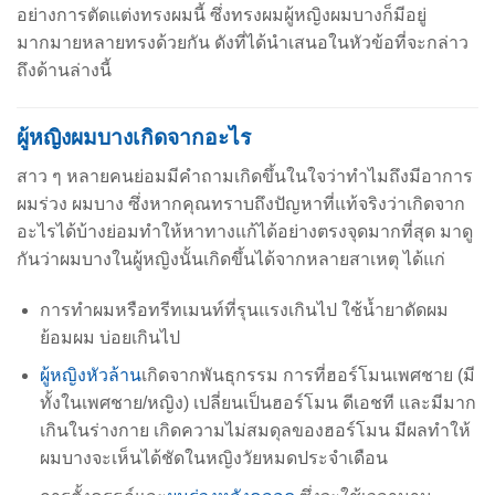
อย่างการตัดแต่งทรงผมนี้ ซึ่ง
ทรงผมผู้หญิงผมบาง
ก็มีอยู่
มากมายหลายทรงด้วยกัน ดัง
ที่ได้นำเสนอในหัวข้อที่จะกล่าว
ถึงด้านล่างนี้
ผู้หญิงผมบางเกิดจากอะไร
สาว ๆ หลายคนย่อมมีคำถามเกิดขึ้นในใจว่าทำไมถึงมีอาการ
ผมร่วง ผมบาง ซึ่งหากคุณทราบถึงปัญหาที่แท้จริงว่าเกิดจาก
อะไรได้บ้างย่อมทำให้หาทางแก้ได้อย่างตรงจุดมากที่สุด มาดู
กันว่า
ผมบางในผู้หญิงนั้นเกิดขึ้นได้จากหลายสาเหตุ ได้แก่
การทำผมหรือทรีทเมนท์ที่รุนแรงเกินไป ใช้น้ำยาดัดผม
ย้อมผม บ่อยเกินไป
ผู้หญิงหัวล้าน
เกิดจากพันธุกรรม การที่ฮอร์โมนเพศชาย (มี
ทั้งในเพศชาย/หญิง) เปลี่ยนเป็นฮอร์โมน ดีเอชที และมีมาก
เกินในร่างกาย เกิดความไม่สมดุลของฮอร์โมน มีผลทำให้
ผมบางจะเห็นได้ชัดในหญิงวัยหมดประจำเดือน