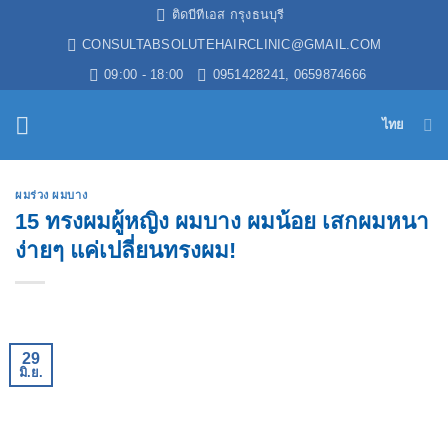
ข้าม
ติดบีทีเอส กรุงธนบุรี
ไป
CONSULTABSOLUTEHAIRCLINIC@GMAIL.COM
ยัง
09:00 - 18:00
0951428241, 0659874666
เนื้อหา
ไทย
ผมร่วง ผมบาง
15 ทรงผมผู้หญิง ผมบาง ผมน้อย เสกผมหนา
ง่ายๆ แค่เปลี่ยนทรงผม!
29
มิ.ย.