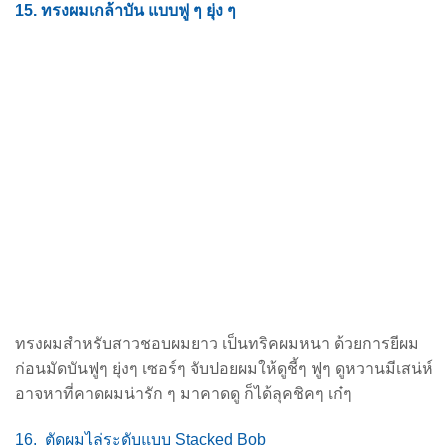
15. ทรงผมเกล้าบัน แบบฟู ๆ ยุ่ง ๆ
ทรงผมสำหรับสาวชอบผมยาว เป็นทริคผมหนา ด้วยการยีผม
ก่อนมัดบันฟูๆ ยุ่งๆ เซอร์ๆ จับปอยผม
ให้ดูชี้ๆ ฟูๆ ดูหวานมีเสน่ห์
อาจหาที่คาดผมน่ารัก ๆ มาคาดดู ก็ได้ลุคชิคๆ เก๋ๆ
16. ตัดผมไล่ระดับแบบ Stacked Bob