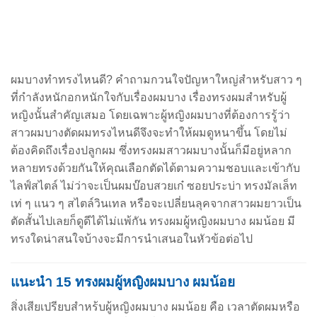
ผมบางทําทรงไหนดี
?
คำถามกวนใจปัญหาใหญ่สำหรับสาว ๆ
ที่กำลังหนักอกหนักใจกับเรื่องผมบาง
เรื่องทรงผมสำหรับผู้
หญิงนั้นสำคัญเสมอ โดยเฉพาะผู้หญิงผมบางที่ต้องการรู้ว่า
สาว
ผมบางตัดผมทรงไหนดี
จึงจะทำให้ผมดูหนาขึ้น โดยไม่
ต้องคิดถึงเรื่องปลูกผม
ซึ่ง
ทรงผมสาวผมบาง
นั้นก็มีอยู่หลาก
หลายทรงด้วยกันให้คุณเลือกตัดได้ตามความชอบและเข้ากับ
ไลฟ์สไตล์ ไม่ว่าจะเป็นผมบ๊อบสวยเก๋ ซอยประบ่า ทรงมัลเล็ท
เท่ ๆ แนว ๆ สไตล์วินเทล หรือจะเปลี่ยนลุคจากสาวผมยาวเป็น
ตัดสั้นไปเลยก็ดูดีได้ไม่แพ้กัน ทรงผมผู้หญิงผมบาง ผมน้อย มี
ทรงใดน่าสนใจบ้าง
จะมีการนำเสนอในหัวข้อต่อไป
แนะนำ 15 ทรงผมผู้หญิงผมบาง ผมน้อย
สิ่งเสียเปรียบสำหร้บผู้หญิงผมบาง ผมน้อย คือ เวลาตัดผมหรือ