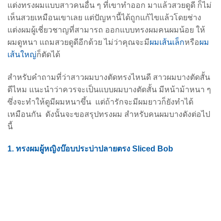
แต่งทรงผมแบบสาวคนอื่น ๆ ที่เขาทำออก
มาแล้วสวยดูดี ก็ไม่
เห็นสวยเหมือนเขาเลย แต่ปัญหานี้ได้ถูกแก้ไขแล้วโดยช่าง
แต่งผมผู้เชี่ยวชาญที่สามารถ
ออกแบบ
ทรงผมคนผมน้อย
ให้
ผมดูหนา แถมสวยดูดีอีกด้วย
ไม่ว่าคุณจะมี
ผมเส้นเล็ก
หรือ
ผม
เส้นใหญ่
ก็ตัดได้
สำหรับคำถามที่ว่าสาว
ผมบางตัดทรงไหนดี
สาว
ผมบางตัดสั้น
ดีไหม
แนะนำว่าควรจะเป็นแบบ
ผมบางตัดสั้น
มีหน้าม้าหนา ๆ
ซึ่งจะทำให้ดูมีผมหนาขึ้น แต่ถ้ารักจะมีผมยาวก็ยังทำได้
เหมือนกัน ดังนั้นจะขอสรุปทรงผม สำหรับคนผมบางดังต่อไป
นี้
1. ทรงผมผู้หญิงบ๊อบประบ่าปลายตรง Sliced Bob