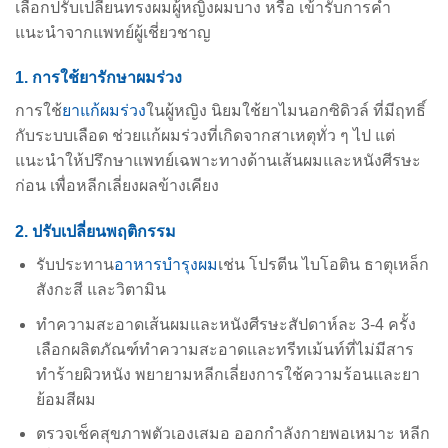
เลือกปรับเปลี่ยน
ทรงผมผู้หญิงผมบาง
หรือ เข้ารับการคำ
แนะนำจากแพทย์ผู้เชี่ยวชาญ
1. การใช้ยารักษาผมร่วง
การใช้
ยาแก้ผมร่วง
ในผู้หญิง นิยมใช้ยาไมนอกซิดิวล์ ที่มีฤทธิ์
กับระบบเลือด ช่วยแก้ผมร่วงที่เกิดจากสาเหตุ
ทั่ว ๆ ไป แต่
แนะนำให้ปรึกษาแพทย์เฉพาะทางด้านเส้นผมและหนังศีรษะ
ก่อน เพื่อหลีกเลี่ยงผลข้างเคียง
2. ปรับเปลี่ยนพฤติกรรม
รับประทาน
อาหารบำรุงผม
เช่น โปรตีน ไบโอติน ธาตุเหล็ก
สังกะสี และวิตามิน
ทำความสะอาดเส้นผมและหนังศีรษะสัปดาห์ละ 3-4 ครั้ง
เลือกผลิตภัณฑ์ทำความสะอาดและทรีทเม้นท์ที่ไม่มีสาร
ทำร้ายผิวหนัง พยายามหลีกเลี่ยงการใช้ความร้อนและยา
ย้อมสีผม
ตรวจเช็คสุขภาพตัวเองเสมอ ออกกำลังกายพอเหมาะ หลีก