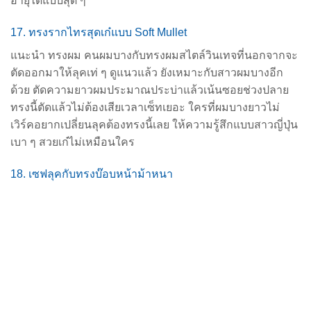
อายุได้แบบสุด ๆ
17. ทรงรากไทรสุดเก๋แบบ Soft Mullet
แนะนำ ทรงผม คนผมบาง
กับทรงผมสไตล์วินเทจที่นอกจากจะ
ตัดออกมาให้ลุคเท่ ๆ ดูแนวแล้ว ยังเหมาะกับสาวผมบางอีก
ด้วย ตัดความยาวผมประมาณประบ่าแล้วเน้นซอยช่วงปลาย
ทรงนี้ตัดแล้วไม่ต้องเสียเวลาเซ็ทเยอะ ใครที่ผมบางยาวไม่
เวิร์คอยากเปลี่ยนลุคต้องทรงนี้เลย ให้ความรู้สึกแบบสาวญี่ปุ่น
เบา ๆ สวยเก๋ไม่เหมือนใคร
18. เซฟลุคกับทรงบ๊อบหน้าม้าหนา